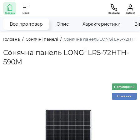
Головна
Меню
Контакти
Кабінет
Все про товар
Опис
Характеристики
Ві
Головна
Сонячні панелі
Сонячна панель LONGi LR5-72HTH-
Сонячна панель LONGi LR5-72HTH-
590M
Популярний
Новинка