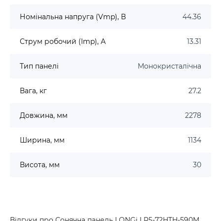
Номінальна напруга (Vmp), В
44.36
Струм робочий (Imp), А
13.31
Тип панелі
Монокристалічна
Вага, кг
27.2
Довжина, мм
2278
Ширина, мм
1134
Висота, мм
30
Відгуки про Сонячна панель LONGi LR5-72HTH-590M