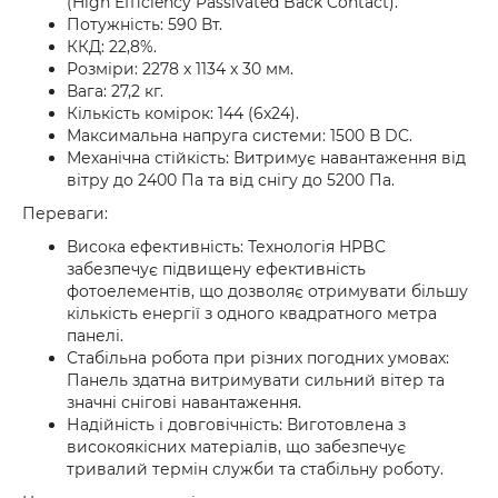
(High Efficiency Passivated Back Contact).
Потужність: 590 Вт.
ККД: 22,8%.
Розміри: 2278 x 1134 x 30 мм.
Вага: 27,2 кг.
Кількість комірок: 144 (6x24).
Максимальна напруга системи: 1500 В DC.
Механічна стійкість: Витримує навантаження від
вітру до 2400 Па та від снігу до 5200 Па.
Переваги:
Висока ефективність: Технологія HPBC
забезпечує підвищену ефективність
фотоелементів, що дозволяє отримувати більшу
кількість енергії з одного квадратного метра
панелі.
Стабільна робота при різних погодних умовах:
Панель здатна витримувати сильний вітер та
значні снігові навантаження.
Надійність і довговічність: Виготовлена з
високоякісних матеріалів, що забезпечує
тривалий термін служби та стабільну роботу.