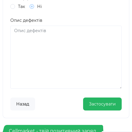
Так
Ні
Опис дефектів
Назад
Cellmarket - твій позитивний заряд