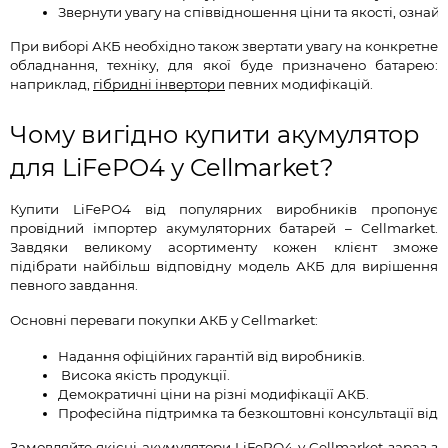
Звернути увагу на співвідношення ціни та якості, озна
При виборі АКБ необхідно також звертати увагу на конкретне
обладнання, техніку, для якої буде призначено батарею:
наприклад,
гібридні інвертори
певних модифікацій.
Чому вигідно купити акумулятор
для LiFePO4 у Cellmarket?
Купити LiFePO4 від популярних виробників пропонує
провідний імпортер акумуляторних батарей – Cellmarket.
Завдяки великому асортименту кожен клієнт зможе
підібрати найбільш відповідну модель АКБ для вирішення
певного завдання.
Основні переваги покупки АКБ у Cellmarket:
Надання офіційних гарантій від виробників.
 Висока якість продукції.
Демократичні ціни на різні модифікації АКБ.
Професійна підтримка та безкоштовні консультації від
Замовляйте якісні акумулятори LiFePO4 у Cellmarket зараз з