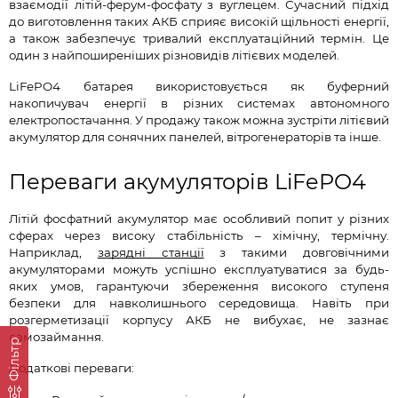
взаємодії літій-ферум-фосфату з вуглецем. Сучасний підхід
до виготовлення таких АКБ сприяє високій щільності енергії,
а також забезпечує тривалий експлуатаційний термін. Це
один з найпоширеніших різновидів літієвих моделей.
LiFePO4 батарея використовується як буферний
накопичувач енергії в різних системах автономного
електропостачання. У продажу також можна зустріти літієвий
акумулятор для сонячних панелей, вітрогенераторів та інше.
Переваги акумуляторів LiFePO4
Літій фосфатний акумулятор має особливий попит у різних
сферах через високу стабільність – хімічну, термічну.
Наприклад,
зарядні станції
з такими довговічними
акумуляторами можуть успішно експлуатуватися за будь-
яких умов, гарантуючи збереження високого ступеня
безпеки для навколишнього середовища. Навіть при
розгерметизації корпусу АКБ не вибухає, не зазнає
самозаймання.
Фільтр
Додаткові переваги: