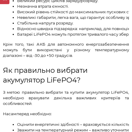
Великий ресурс циклів заряду/розряду.
Незначна втрата ємності.
Високий рівень стійкості до максимальних пускових ст
Невеликі габарити, легка вага, що гарантує особливу зру
Стабільна напруга розряду.
Відносно швидка підзарядка: наприклад, для повноцінн
Батареї LiFePO4 можуть протягом тривалого часу зберіг
Крім того, такі АКБ для автономного енергозабезпечення
можуть бути використані у різному температурному
діапазоні – від -30 до +50 градусів.
Як правильно вибрати
акумулятор LiFePO4?
З метою правильно вибрати та купити акумулятор LiFePO4,
необхідно врахувати декілька важливих критеріїв та
особливостей.
Насамперед необхідно:
Оцінити енергетичні здібності – враховується кількість е
Зважити на температурний режим – важливо уточнити, я