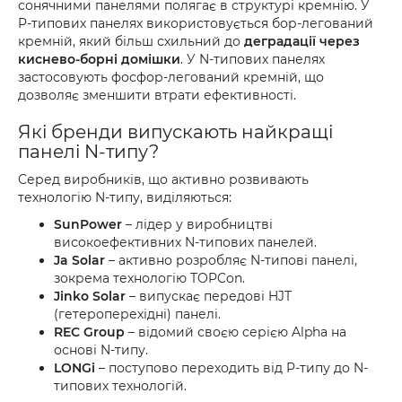
сонячними панелями полягає в структурі кремнію. У
P-типових панелях використовується бор-легований
кремній, який більш схильний до
деградації через
киснево-борні домішки
. У N-типових панелях
застосовують фосфор-легований кремній, що
дозволяє зменшити втрати ефективності.
Які бренди випускають найкращі
панелі N-типу?
Серед виробників, що активно розвивають
технологію N-типу, виділяються:
SunPower
– лідер у виробництві
високоефективних N-типових панелей.
Ja Solar
– активно розробляє N-типові панелі,
зокрема технологію TOPCon.
Jinko Solar
– випускає передові HJT
(гетероперехідні) панелі.
REC Group
– відомий своєю серією Alpha на
основі N-типу.
LONGi
– поступово переходить від P-типу до N-
типових технологій.