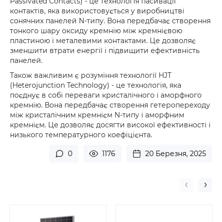
Passivated Contacts) - це технологія пасивації
контактів, яка використовується у виробництві
сонячних панелей N-типу. Вона передбачає створення
тонкого шару оксиду кремнію між кремнієвою
пластиною і металевими контактами. Це дозволяє
зменшити втрати енергії і підвищити ефективність
панелей.
Також важливим є розуміння технології HJT
(Heterojunction Technology) - це технологія, яка
поєднує в собі переваги кристалічного і аморфного
кремнію. Вона передбачає створення гетеропереходу
між кристалічним кремнієм N-типу і аморфним
кремнієм. Це дозволяє досягти високої ефективності і
низького температурного коефіцієнта.
0
1176
20 Березня, 2025