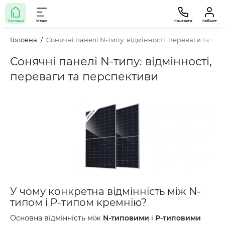
Головна
Меню
Контакти
Кабінет
Головна
Сонячні панелі N-типу: відмінності, переваги та пе
Сонячні панелі N-типу: відмінності,
переваги та перспективи
У чому конкретна відмінність між N-
типом і P-типом кремнію?
Основна відмінність між
N-типовими
і
P-типовими