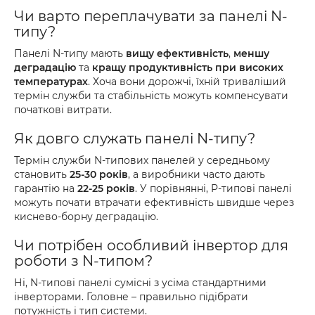
Чи варто переплачувати за панелі N-
типу?
Панелі N-типу мають
вищу ефективність
,
меншу
деградацію
та
кращу продуктивність при високих
температурах
. Хоча вони дорожчі, їхній триваліший
термін служби та стабільність можуть компенсувати
початкові витрати.
Як довго служать панелі N-типу?
Термін служби N-типових панелей у середньому
становить
25-30 років
, а виробники часто дають
гарантію на
22-25 років
. У порівнянні, P-типові панелі
можуть почати втрачати ефективність швидше через
киснево-борну деградацію.
Чи потрібен особливий інвертор для
роботи з N-типом?
Ні, N-типові панелі сумісні з усіма стандартними
інверторами. Головне – правильно підібрати
потужність і тип системи.