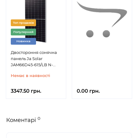
Топ продажів
Популярний
Новинка
Двостороння сонячна
панель Ja Solar
JAM66D45-615/LB N-
Type 615Вт 2382×1134×30
Немає в наявності
3347.50 грн.
0.00 грн.
0
Коментарі