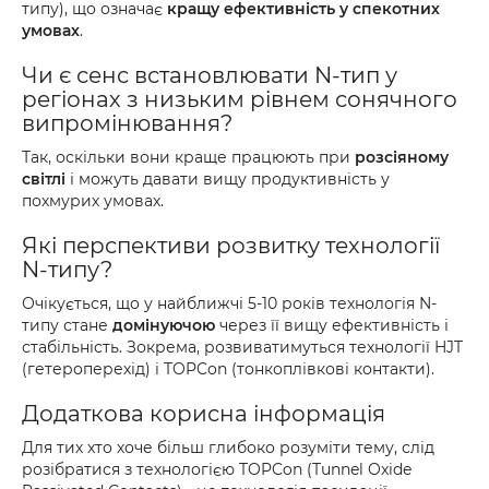
типу), що означає
кращу ефективність у спекотних
умовах
.
Чи є сенс встановлювати N-тип у
регіонах з низьким рівнем сонячного
випромінювання?
Так, оскільки вони краще працюють при
розсіяному
світлі
і можуть давати вищу продуктивність у
похмурих умовах.
Які перспективи розвитку технології
N-типу?
Очікується, що у найближчі 5-10 років технологія N-
типу стане
домінуючою
через її вищу ефективність і
стабільність. Зокрема, розвиватимуться технології HJT
(гетероперехід) і TOPCon (тонкоплівкові контакти).
Додаткова корисна інформація
Для тих хто хоче більш глибоко розуміти тему, слід
розібратися з технологією TOPCon (Tunnel Oxide