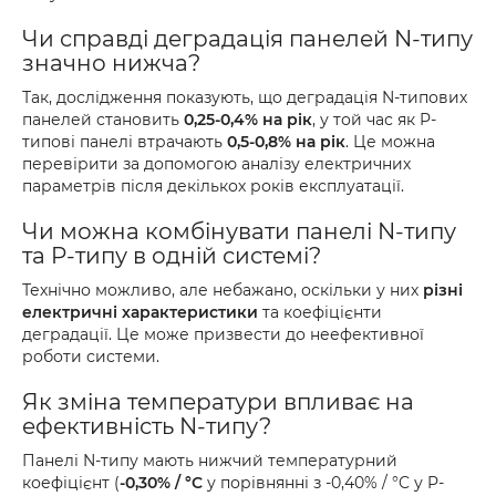
Чи справді деградація панелей N-типу
значно нижча?
Так, дослідження показують, що деградація N-типових
панелей становить
0,25-0,4% на рік
, у той час як P-
типові панелі втрачають
0,5-0,8% на рік
. Це можна
перевірити за допомогою аналізу електричних
параметрів після декількох років експлуатації.
Чи можна комбінувати панелі N-типу
та P-типу в одній системі?
Технічно можливо, але небажано, оскільки у них
різні
електричні характеристики
та коефіцієнти
деградації. Це може призвести до неефективної
роботи системи.
Як зміна температури впливає на
ефективність N-типу?
Панелі N-типу мають нижчий температурний
коефіцієнт (
-0,30% / °C
у порівнянні з -0,40% / °C у P-