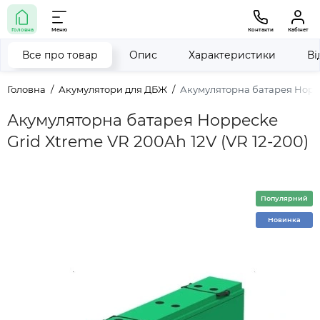
Головна
Меню
Контакти
Кабінет
Все про товар
Опис
Характеристики
Ві
Головна
Акумулятори для ДБЖ
Акумуляторна батарея Hoppec
Акумуляторна батарея Hoppecke
Grid Xtreme VR 200Ah 12V (VR 12-200)
Популярний
Новинка