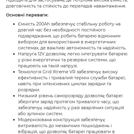
підходить для застосувань, де потрібна висока ємність,
довговічність та стійкість до перепадів навантаження.
Основні переваги:
Ємність 200Ah забезпечує стабільну роботу на
довгий час без необхідності постійного
підзаряджання, що робить батарею відмінним
вибором для використання в енергетичних
системах, де важливі автономність та надійність.
Напруга 12V дозволяє легко інтегрувати батарею
у різні енергетичні та резервні системи, що
працюють на такій напрузі.
Технологія Grid Xtreme VR забезпечує високу
ефективність і тривалий термін служби батареї,
навіть при інтенсивних циклах зарядки та
розрядки.
Низький рівень саморозряду дозволяє батареї
зберігати заряд протягом тривалого часу, що
забезпечує надійність у разі аварійних ситуацій
або зупинок систем.
Модернізована конструкція забезпечує
витривалість до механічних пошкоджень і
вібрацій, що дозволяє батареї працювати в